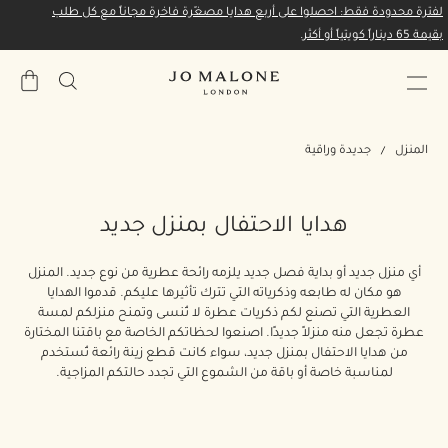
لفترة محدودة فقط: احصلوا على أربع هدايا مصغّرة فاخرة مجاناً مع كل طلب
بقيمة 65 ديناراً كويتياً أو أكثر.
حقيبة
المشتري
المنزل
جديدة وراقية
هدايا الاحتفال بمنزل جديد
أي منزل جديد أو بداية فصل جديد يلزمه رائحة عطرية من نوع جديد. المنزل
هو مكان له طابعه وذكرياته التي تترك تأثيرها عليكم. قدموا الهدايا
العطرية التي تصنع لكم ذكريات عطرة لا تُنسى وتمنح منزلكم لمسة
عطرة تجعل منه منزلاً جديدًا. اصنعوا لحظاتكم الخاصة مع باقتنا المختارة
من هدايا الاحتفال بمنزل جديد، سواء كانت قطع زينة رائعة تُستخدم
لمناسبة خاصة أو باقة من الشموع التي تجدد حالتكم المزاجية.