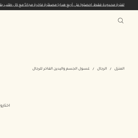
لفترة محدودة فقط: احصلوا على أربع هدايا مصغّرة فاخرة مجاناً مع كل طلب بقيمة 65 ديناراً كويتياً أو 
المنزل
الرجال
غسول الجسم واليدين الفاخر للرجال
اختار