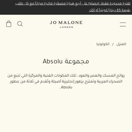
لفترة محدودة فقط: احصلوا على أربع هدايا مصغّرة فاخرة مجاناً مع كل طلب
بقيمة 65 ديناراً كويتياً أو أكثر.
حقيبة
المشتري
المنزل
الكولونيا
مجموعة Absolu
روائح المسك والعنبر والعود. تلك المكونات الغنية والمركّزة التي تنبع من
الصحراء العربية وتمتزج بزهور إنجليزية أصيلة وتُقدم في ثلاثة من عطور
Absolu.