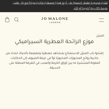
لفترة محدودة فقط: احصلوا على أربع هدايا مصغّرة فاخرة مجاناً مع كل طلب
بقيمة 65 ديناراً كويتياً أو أكثر.
حقيبة
المشتري
المنزل
موزع الرائحة العطرية السيراميكي
إفتحوا باب المنزل للاستمتاع بمشاهد معطرة ومفعمة بالحياة، ابتداء من
جاذبية روائح المخبوزات المخبوزة تواً في غرفة الضيوف إلى الحكايات
الملونة المنتشرة ما بين أوراق الكرمة والعنب في الغرفة المطلة على
الحديقة.