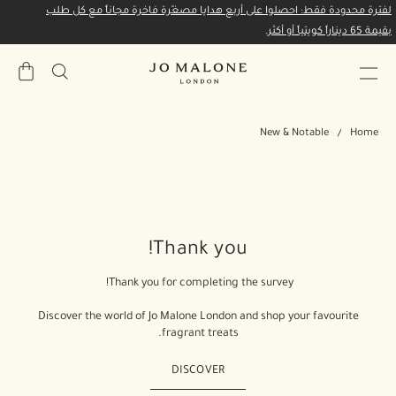
لفترة محدودة فقط: احصلوا على أربع هدايا مصغّرة فاخرة مجاناً مع كل طلب
بقيمة 65 ديناراً كويتياً أو أكثر.
حقيبة
المشتري
New & Notable
Home
Thank you!
Thank you for completing the survey!
Discover the world of Jo Malone London and shop your favourite
fragrant treats.
DISCOVER