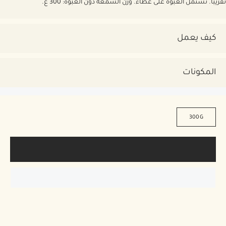
تقريباً. تشتمل العبوة على غطاء. وزن الشمعة دون العبوة: 300 غ.
كيف يعمل
المكونات
300G