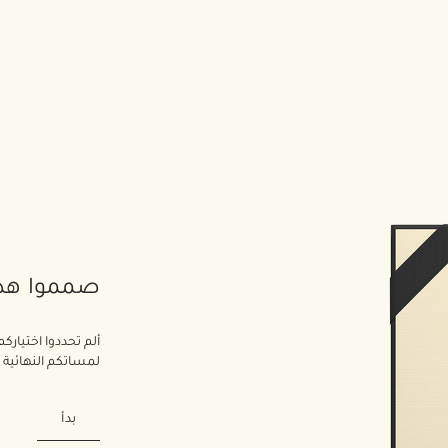
صمموا هد
ألم تحددوا اختيارك
لمساتكم النهائي
بدأ