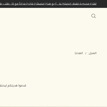
لفترة محدودة فقط: احصلوا على أربع هدايا مصغّرة فاخرة مجاناً مع كل طلب بقيمة 65 ديناراً كويتياً أو 
المنزل
الهدايا
قدموا هديتكم ليحتفظ