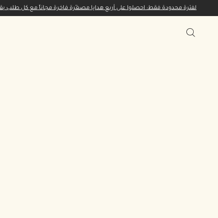
لفترة محدودة فقط: احصلوا على أربع هدايا مصغّرة فاخرة مجاناً مع كل طلب بقيمة 65 ديناراً كويتياً أو 