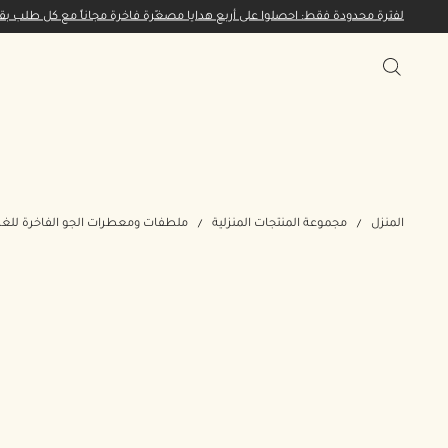
لفترة محدودة فقط: احصلوا على أربع هدايا مصغّرة فاخرة مجاناً مع كل طلب بقيمة 65 ديناراً كويتياً أو 
المنزل
مجموعة المنتجات المنزلية
ملطفات ومعطرات الجو الفاخرة للغ