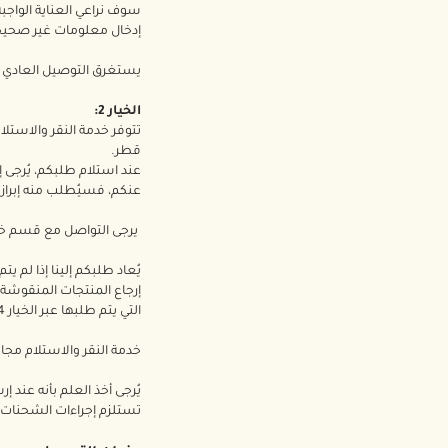
سوف نراعي العناية الواجب
إدخال معلومات غير صحيح
يستغرق التوصيل العادي ما بين يوم واحد إلى 3 أيام عمل
الخيار 2:
تتوفر خدمة النقر والاست
قطر.
عند استلام طلبكم، يُرجى 
عنكم، فسيُطلب منه إبراز 
يرجى التواصل مع قسم خدمة العملاء لدينا عل
إرجاع المنتجات المنقوشة ور
التي يتم طلبها عبر الخيار 4 والتي لم يتم استلامها خلال 7 أيام على المنتجات المنقوشة.
خدمة النقر والاستلام مجا
يُرجى أخذ العلم بأنه عند 
تستلزم إجراءات الشحنات أي