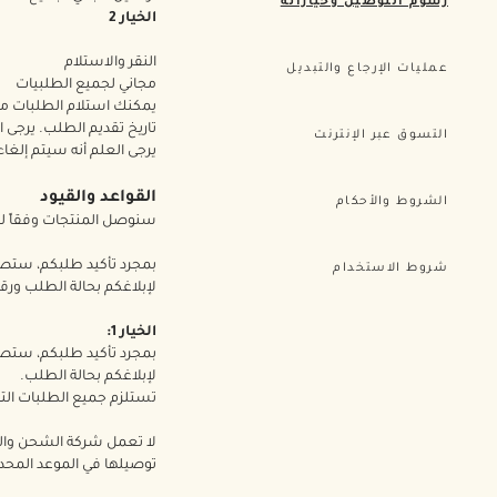
رسوم التوصيل وخياراته
الخيار 2
النقر والاستلام
عمليات الإرجاع والتبديل
مجاني لجميع الطلبيات
تاريخ تقديم الطلب. يرجى التواصل مع قس
التسوق عبر الإنترنت
يرجى العلم أنه سيتم إلغاء طلبك تلقائياً بعد 7 أيام من ت
القواعد والقيود
الشروط والأحكام
سنوصل المنتجات وفقاً لخي
بمجرد تأكيد طلبكم، ستصلك
شروط الاستخدام
لإبلاغكم بحالة الطلب ور
الخيار 1:
بمجرد تأكيد طلبكم، ستصلك
لإبلاغكم بحالة الطلب.
تستلزم جميع الطلبات الت
توصيلها في الموعد المحد