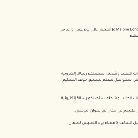
يمكنك استلام الطلبات من محلات مختارة من Jo Malone London . سيتم إرسال طلبك وتسليمه لبوتيك Jo Malone London المُختار خلال يوم عمل واحد من
راءات الطلب وشحنه، ستصلكم رسالة إلكترونية
 التي ستتواصل معكم لتنسيق موعد التسليم.
راءات الطلب وشحنه، ستصلكم رسالة إلكترونية
 طلبكم في مكان غير عنوان التوصيل.
لا تعمل شركة الشحن والتوصيل أيام الجمعة. إذا أردتم استلام مشترياتكم يوم السبت، يرجى إرسال الطلب قبل الساعة 8 مساءً يوم الخميس لضمان