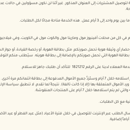
ة لتوصيل المشتريات إلى العنوان المذكور. غير أنّنا لن نكون مسؤولين في حالات عد
ة.
. هذه الخدمة متاحة مجانًا لكل الطلبات.
لام في كلٍ من محلات أفينيوز مول ومارينا مول والكوت مول في الكويت، وفي فيلا
إحضار أي وثيقة هوية تحمل صورتكم: مثل بطاقة الهوية، أو رخصة القيادة، أو جواز 
بطاقة الهوية التي تحمل صورتكم بالإضافة إلى بطاقة هويته. سيُطلب منكم التوقيع 
ى الرقم 1821212 للتأكد أن طلبك جاهز للاستلام.
يُعاد طلبكم إلينا إذا لم يتم استلامه خلال 7 أيام وستُرَدُّ جميع الأموال المدفوعة إلى بطاقة 
د الأموال المتعلقة بها (إلا إذا كانت تالفة). نتيجةً لما تقدم، لا تنطبق سياسة ال
نية مع كل الطلبات.
إرسال الطلب عبر الإنترنت للتوصيل في خلال فترة الأعياد (مثل عيد الفطر أو عيد الأ
اماً إضافية.