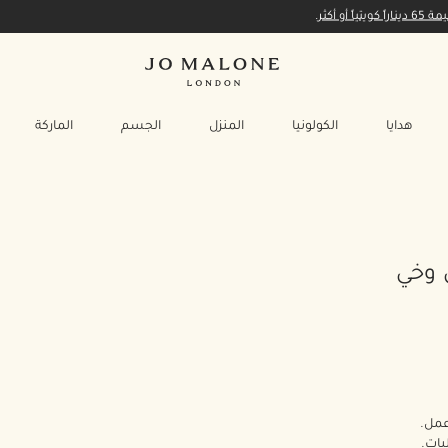
أكثر.
هدايا
الكولونيا
المنزل
الجسم
الماركة
 وخي
بات.