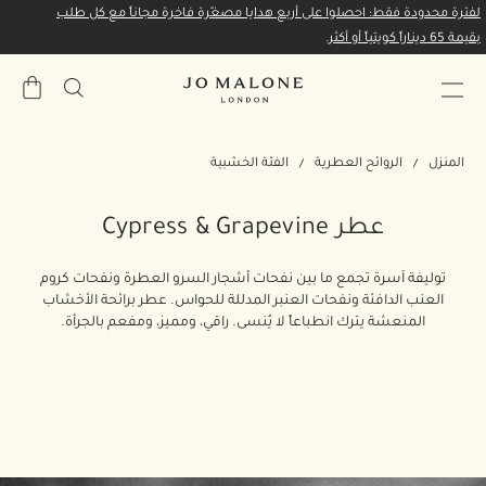
لفترة محدودة فقط: احصلوا على أربع هدايا مصغّرة فاخرة مجاناً مع كل طلب
بقيمة 65 ديناراً كويتياً أو أكثر.
حقيبة
المشتري
المنزل
الروائح العطرية
الفئة الخشبية
عطر Cypress & Grapevine
توليفة آسرة تجمع ما بين نفحات أشجار السرو العطرة ونفحات كروم
العنب الدافئة ونفحات العنبر المدللة للحواس. عطر برائحة الأخشاب
المنعشة يترك انطباعاً لا يُنسى. راقي، ومميز، ومفعم بالجرأة.